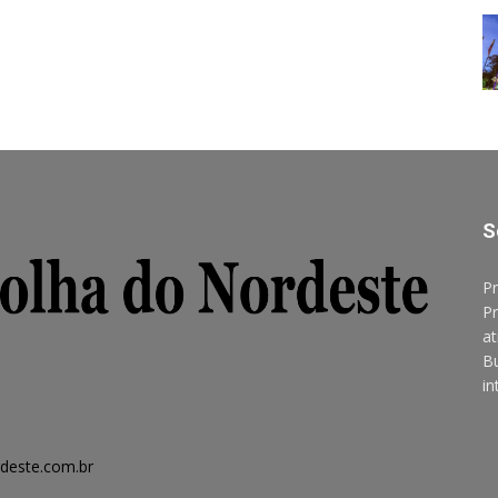
S
Pr
Pr
at
B
in
deste.com.br