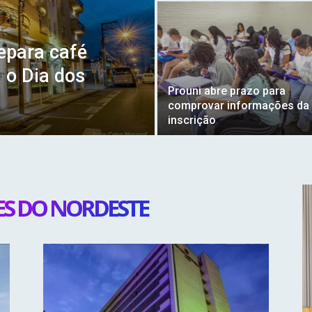
repara café
 o Dia dos
Prouni abre prazo para
comprovar informações da
inscrição
S DO NORDESTE