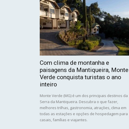
Com clima de montanha e
paisagens da Mantiqueira, Monte
Verde conquista turistas o ano
inteiro
Monte Verde (MG) é um dos principais destinos da
Serra da Mantiqueira. Descubra o que fazer,
melhores trilhas, gastronomia, atrações, clima em
todas as estações e opções de hospedagem para
casais, famílias e viajantes.