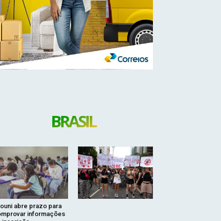
BRASIL
ouni abre prazo para
mprovar informações