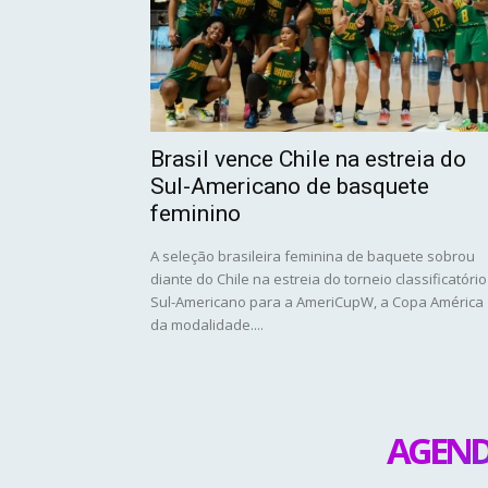
Brasil vence Chile na estreia do
Sul-Americano de basquete
feminino
A seleção brasileira feminina de baquete sobrou
diante do Chile na estreia do torneio classificatório
Sul-Americano para a AmeriCupW, a Copa América
da modalidade....
AGEND