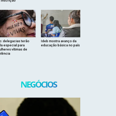
 inscrição
o: delegacias terão
Ideb mostra avanço da
la especial para
educação básica no país
lheres vítimas de
olência
NEGÓCIOS