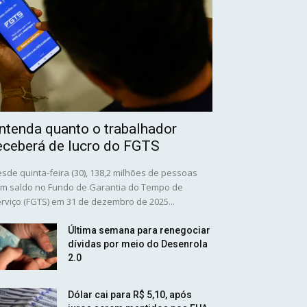
ntenda quanto o trabalhador
eceberá de lucro do FGTS
sde quinta-feira (30), 138,2 milhões de pessoas
m saldo no Fundo de Garantia do Tempo de
rviço (FGTS) em 31 de dezembro de 2025...
Última semana para renegociar
dívidas por meio do Desenrola
2.0
Dólar cai para R$ 5,10, após