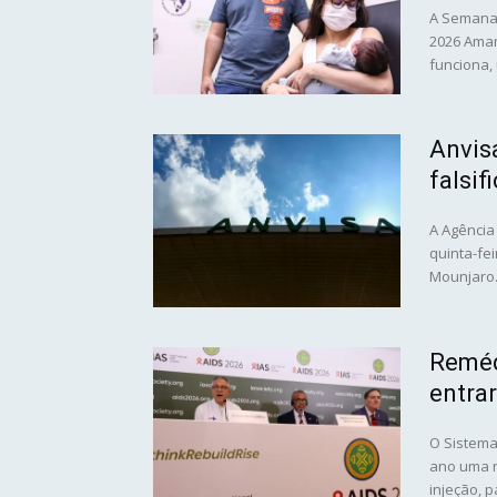
A Semana 
2026 Amam
funciona, 
Anvis
falsi
A Agência 
quinta-fe
Mounjaro. 
Reméd
entrar
O Sistema
ano uma n
injeção, pa