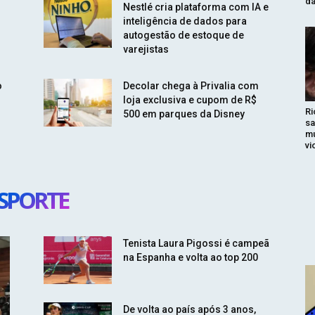
da
Nestlé cria plataforma com IA e
inteligência de dados para
autogestão de estoque de
varejistas
o
Decolar chega à Privalia com
loja exclusiva e cupom de R$
Ri
500 em parques da Disney
sa
mu
vi
SPORTE
Tenista Laura Pigossi é campeã
na Espanha e volta ao top 200
De volta ao país após 3 anos,