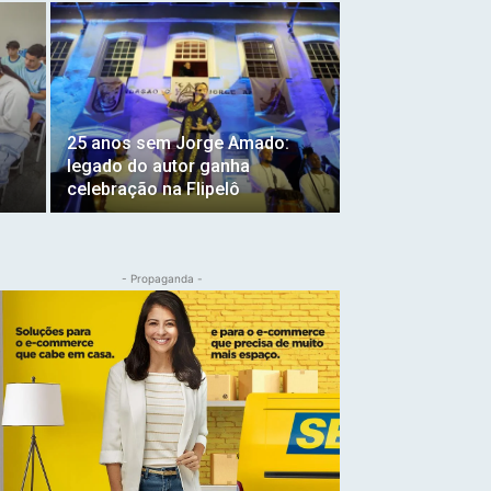
25 anos sem Jorge Amado:
legado do autor ganha
celebração na Flipelô
- Propaganda -