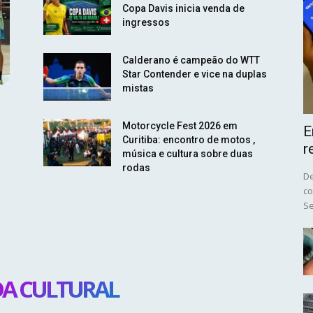
Copa Davis inicia venda de
ingressos
Calderano é campeão do WTT
Star Contender e vice na duplas
mistas
Motorcycle Fest 2026 em
E
Curitiba: encontro de motos ,
r
música e cultura sobre duas
rodas
De
co
Se
A CULTURAL