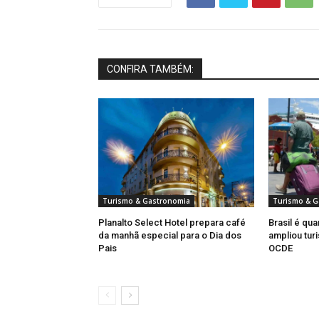
CONFIRA TAMBÉM:
Turismo & Gastronomia
Turismo & G
Planalto Select Hotel prepara café
Brasil é qua
da manhã especial para o Dia dos
ampliou turi
Pais
OCDE