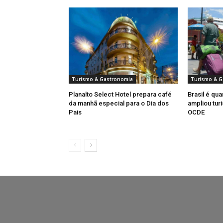
Turismo & Gastronomia
Turismo & G
Planalto Select Hotel prepara café
Brasil é qua
da manhã especial para o Dia dos
ampliou turi
Pais
OCDE