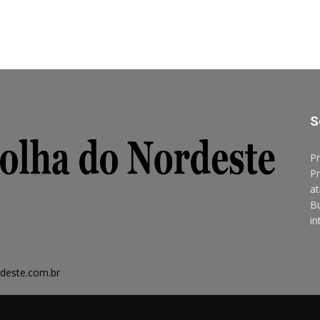
S
Pr
Pr
at
B
in
deste.com.br