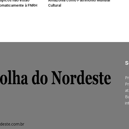
típicos não estão
Amazônia como Patrimônio Mundial
tomaticamente à FNRH
Cultural
S
Pr
Pr
at
B
in
deste.com.br