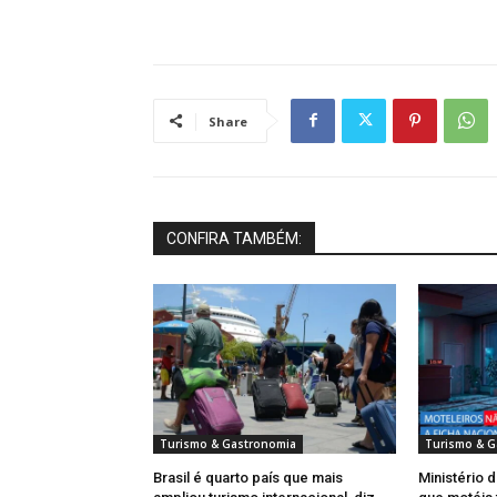
Share
CONFIRA TAMBÉM:
Turismo & Gastronomia
Turismo & G
Brasil é quarto país que mais
Ministério 