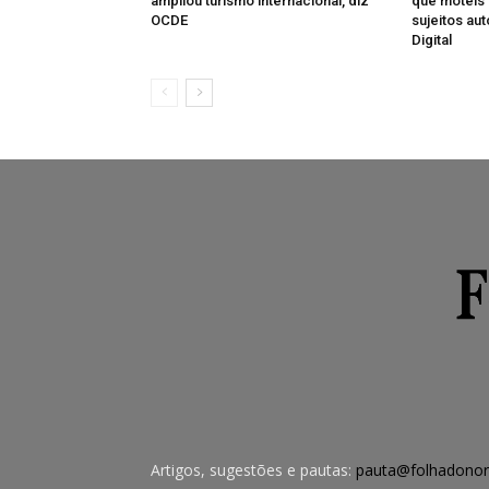
ampliou turismo internacional, diz
que motéis 
OCDE
sujeitos au
Digital
Artigos, sugestões e pautas:
pauta@folhadonor