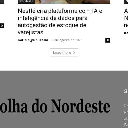
Nordeste
N
Nestlé cria plataforma com IA e
A
inteligência de dados para
N
autogestão de estoque de
n
0
varejistas
no
noticia_publicada
-
6 de agosto de 2026
0
Load more
S
Pr
Pr
at
B