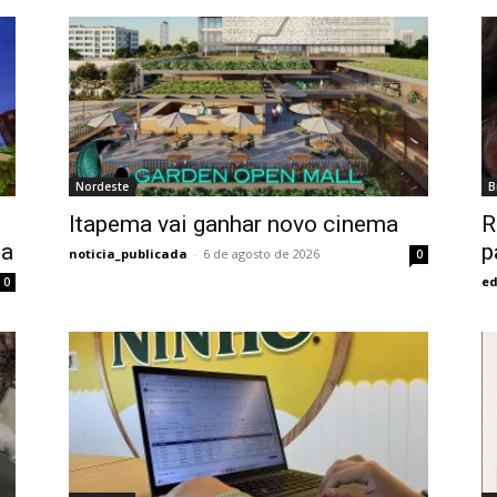
Nordeste
B
Itapema vai ganhar novo cinema
R
na
p
noticia_publicada
-
6 de agosto de 2026
0
ed
0