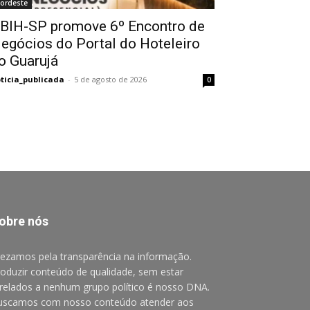
ordeste
BIH-SP promove 6º Encontro de
egócios do Portal do Hoteleiro
o Guarujá
ticia_publicada
-
5 de agosto de 2026
0
obre nós
ezamos pela transparência na informação.
oduzir conteúdo de qualidade, sem estar
relados a nenhum grupo político é nosso DNA.
uscamos com nosso conteúdo atender aos