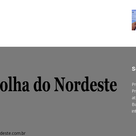
S
Pr
Pr
at
B
in
deste.com.br