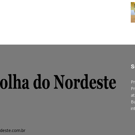
S
Pr
Pr
at
B
in
deste.com.br