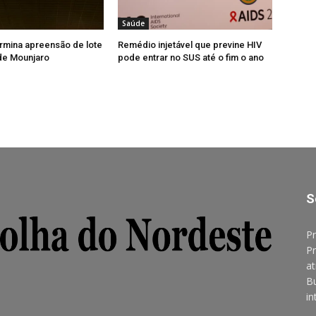
Saúde
rmina apreensão de lote
Remédio injetável que previne HIV
 de Mounjaro
pode entrar no SUS até o fim o ano
S
Pr
Pr
at
B
in