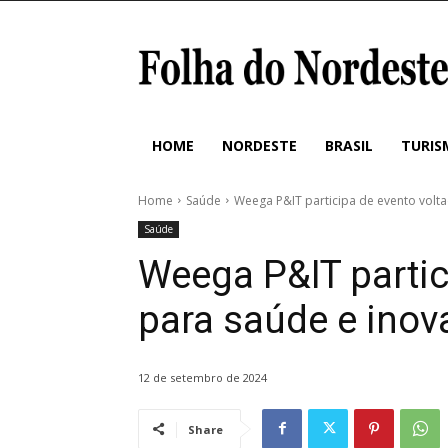
HOME
NORDESTE
BRASIL
TURIS
Home
Saúde
Weega P&IT participa de evento volta
Saúde
Weega P&IT partic
para saúde e ino
12 de setembro de 2024
Share