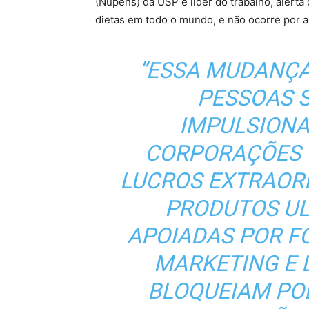
(Nupens) da USP e líder do trabalho, alert
dietas em todo o mundo, e não ocorre por a
”ESSA MUDANÇA
PESSOAS 
IMPULSION
CORPORAÇÕES 
LUCROS EXTRAOR
PRODUTOS UL
APOIADAS POR F
MARKETING E 
BLOQUEIAM POL