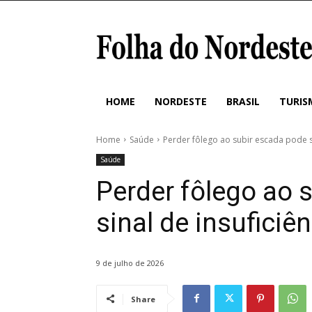
HOME
NORDESTE
BRASIL
TURIS
Home
Saúde
Perder fôlego ao subir escada pode se
Saúde
Perder fôlego ao 
sinal de insuficiê
9 de julho de 2026
Share