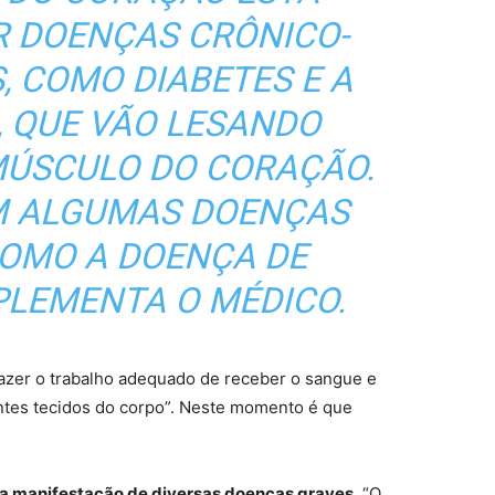
R DOENÇAS CRÔNICO-
, COMO DIABETES E A
, QUE VÃO LESANDO
MÚSCULO DO CORAÇÃO.
 ALGUMAS DOENÇAS
COMO A DOENÇA DE
PLEMENTA O MÉDICO.
azer o trabalho adequado de receber o sangue e
entes tecidos do corpo”. Neste momento é que
ira manifestação de diversas doenças graves.
“O