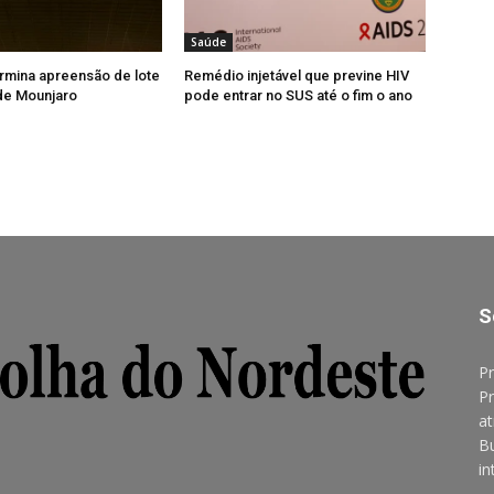
Saúde
rmina apreensão de lote
Remédio injetável que previne HIV
 de Mounjaro
pode entrar no SUS até o fim o ano
S
Pr
Pr
at
B
in