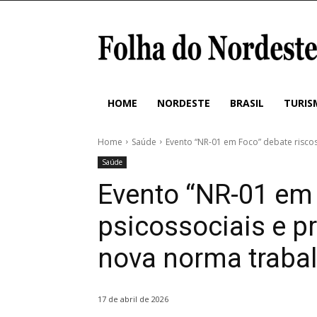
HOME
NORDESTE
BRASIL
TURIS
Home
Saúde
Evento “NR-01 em Foco” debate riscos
Saúde
Evento “NR-01 em 
psicossociais e p
nova norma trabal
17 de abril de 2026