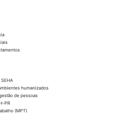
ia
iais
astamentos
o SEHA
m ambientes humanizados
 gestão de pessoas
RH-PR
rabalho (MPT)