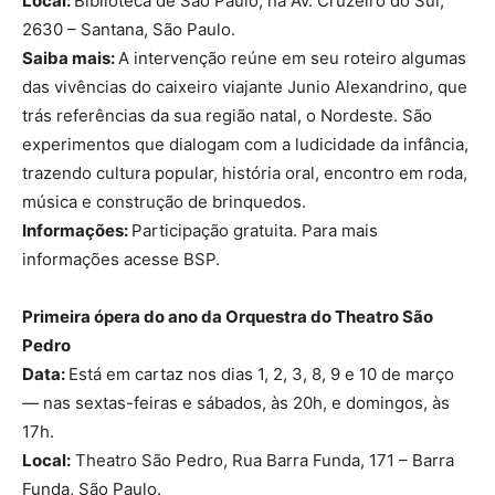
Local:
Biblioteca de São Paulo, na Av. Cruzeiro do Sul,
2630 – Santana, São Paulo.
Saiba mais:
A intervenção reúne em seu roteiro algumas
das vivências do caixeiro viajante Junio Alexandrino, que
trás referências da sua região natal, o Nordeste. São
experimentos que dialogam com a ludicidade da infância,
trazendo cultura popular, história oral, encontro em roda,
música e construção de brinquedos.
Informações:
Participação gratuita. Para mais
informações acesse BSP.
Primeira ópera do ano da
Orquestra do Theatro São
Pedro
Data:
Está em cartaz nos dias 1, 2, 3, 8, 9 e 10 de março
— nas sextas-feiras e sábados, às 20h, e domingos, às
17h.
Local:
Theatro São Pedro, Rua Barra Funda, 171 – Barra
Funda, São Paulo.