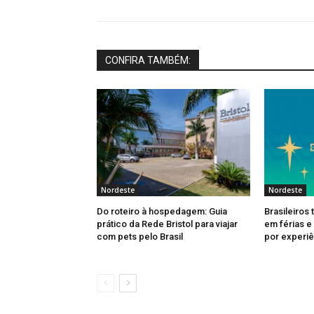
CONFIRA TAMBÉM:
Nordeste
Nordeste
Do roteiro à hospedagem: Guia
Brasileiros
prático da Rede Bristol para viajar
em férias e
com pets pelo Brasil
por experiê