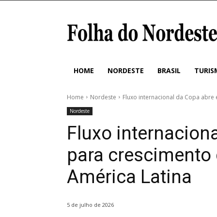
HOME
NORDESTE
BRASIL
TURIS
Home
Nordeste
Fluxo internacional da Copa abre
Nordeste
Fluxo internacion
para crescimento 
América Latina
5 de julho de 2026