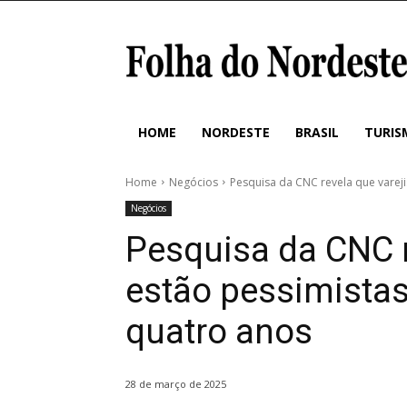
HOME
NORDESTE
BRASIL
TURIS
Home
Negócios
Pesquisa da CNC revela que vareji
Negócios
Pesquisa da CNC r
estão pessimistas
quatro anos
28 de março de 2025