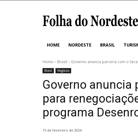
HOME
NORDESTE
BRASIL
TURIS
Home
Brasil
Governo anuncia parceria com o Sera
Brasil
Negócios
Governo anuncia 
para renegociaçõe
programa Desenro
15 de fevereiro de 2024