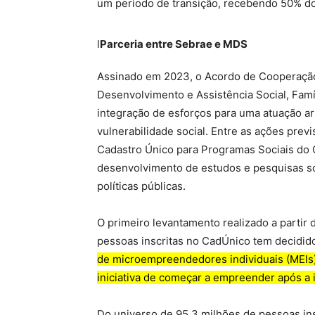
um período de transição, recebendo 50% do
l
Parceria entre Sebrae e MDS
Assinado em 2023, o Acordo de Cooperação 
Desenvolvimento e Assistência Social, Fam
integração de esforços para uma atuação a
vulnerabilidade social. Entre as ações pre
Cadastro Único para Programas Sociais do 
desenvolvimento de estudos e pesquisas s
políticas públicas.
O primeiro levantamento realizado a partir
pessoas inscritas no CadÚnico tem decidid
de microempreendedores individuais (MEIs)
iniciativa de começar a empreender após a 
Do universo de 95,3 milhões de pessoas ins