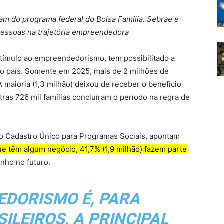
ram do programa federal do Bolsa Família. Sebrae e
pessoas na trajetória empreendedora
stímulo ao empreendedorismo, tem possibilitado a
o país. Somente em 2025, mais de 2 milhões de
A maioria (1,3 milhão) deixou de receber o benefício
ras 726 mil famílias concluíram o período na regra de
do Cadastro Único para Programas Sociais, apontam
ue têm algum negócio, 41,7% (1,9 milhão) fazem parte
ho no futuro.
EDORISMO É, PARA
ILEIROS, A PRINCIPAL