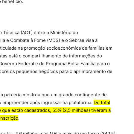
 benefício.
Técnica (ACT) entre o Ministério do
ília e Combate à Fome (MDS) e o Sebrae visa à
rticulada na promoção socioeconômica de famílias em
vistas está o compartilhamento de informações do
Governo Federal e do Programa Bolsa Família para o
obre os pequenos negócios para o aprimoramento de
 da parceria mostrou que um grande contingente de
o empreender após ingressar na plataforma.
Do total
 que estão cadastrados, 55% (2,5 milhões) tiveram a
inscrição
.
critas, 4,6 milhões são MEI e mais de um terço (34,1%)