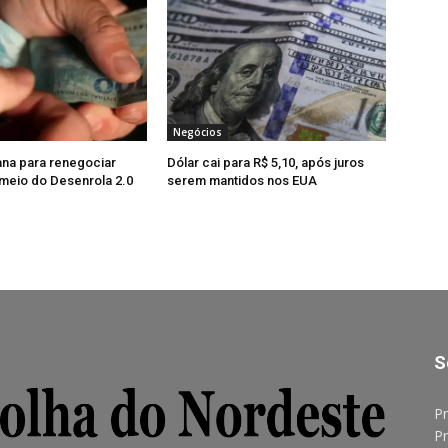
Negócios
na para renegociar
Dólar cai para R$ 5,10, após juros
 meio do Desenrola 2.0
serem mantidos nos EUA
S
Pr
Pr