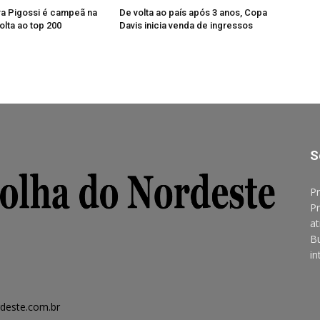
ra Pigossi é campeã na
De volta ao país após 3 anos, Copa
olta ao top 200
Davis inicia venda de ingressos
S
Pr
Pr
at
B
in
deste.com.br