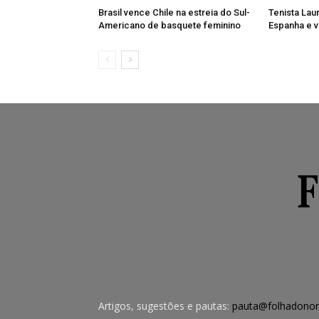
Brasil vence Chile na estreia do Sul-
Tenista Lau
Americano de basquete feminino
Espanha e v
Artigos, sugestões e pautas:
pauta@folhadonor