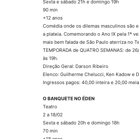
Sexta e sábado 21h e domingo 19h
90 min
+12 anos
Comédia onde os dilemas masculinos são en
a plateia. Comemorando o Ano IX pela 1ª v
mais bem falada de São Paulo aterriza no
TEMPORADA de QUATRO SEMANAS: de 26/01 a
às 19h.
Direção Geral: Darson Ribeiro
Elenco: Guilherme Chelucci, Ken Kadow e D
Ingressos pagos: 40,00 inteira e 20,00 meia
O BANQUETE NO ÉDEN
Teatro
2 a 18/02
Sexta e sábado 20h e domingo 18h
70 min
+18 anos