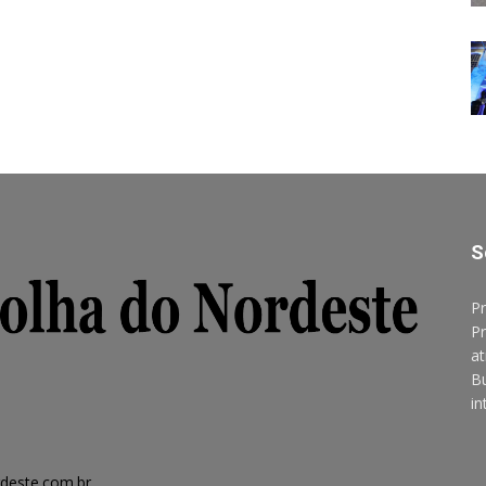
S
Pr
Pr
at
B
in
deste.com.br